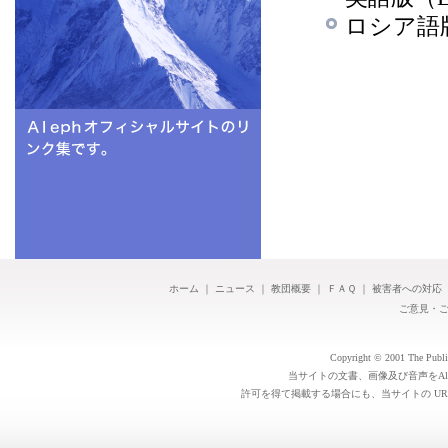
ロシア語版
ホーム
｜
ニュース
｜
教団概要
｜
ＦＡＱ
｜
被害者への対応
ご意見・
Copyright © 2001 The Public 
当サイトの文書、画像及び音声をAl
許可を得て掲載する場合にも、当サイトの UR