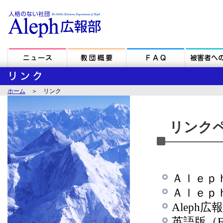
ホーム
＞ リンク
リンク
Ａｌｅ
Ａｌｅ
Alep
英語版（E