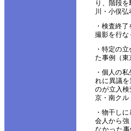
り、階段を
川・小俣弘
・検査終了
撮影を行な
・特定の立
た事例（東
・個人の私
れに異議を
のが立入検
京・南クル
・物干しに
会人から強
なかった事