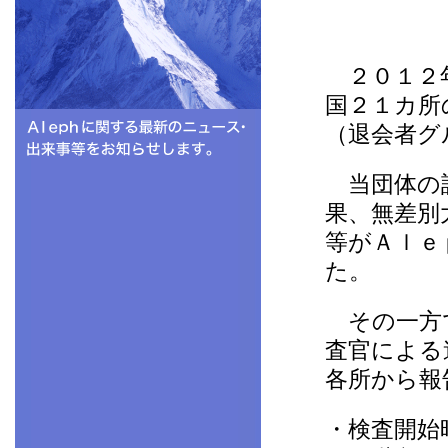
２０１２年
国２１カ所
（退会者グ
当団体の設
果、無差別
等がＡｌｅ
た。
その一方で
査官による
各所から報
・検査開始