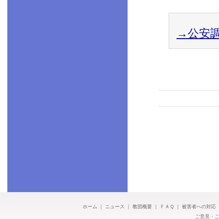
→公安
ホーム
｜
ニュース
｜
教団概要
｜
ＦＡＱ
｜
被害者への対応
ご意見・