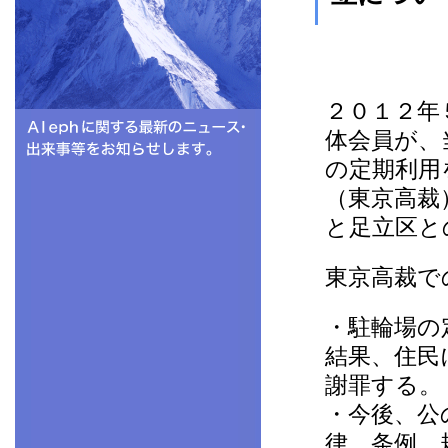
２０１２年
体会員が、
の定期利用
（東京高裁
と足立区と
東京高裁で
・駐輪場の
結果、住民
謝罪する。
・今後、公
律、条例、