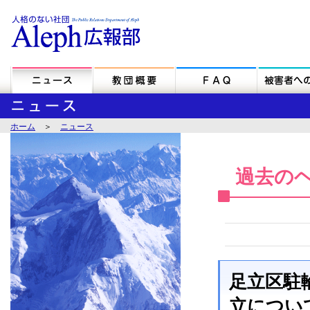
ホーム
＞
ニュース
過去の
足立区駐
立につい