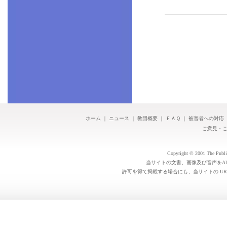
ホーム
｜
ニュース
｜
教団概要
｜
ＦＡＱ
｜
被害者への対応
ご意見・
Copyright © 2001 The Public 
当サイトの文書、画像及び音声をAl
許可を得て掲載する場合にも、当サイトの UR