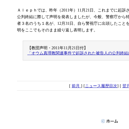
Ａｌｅｐｈでは、昨年（2011年）11月21日、これまでに起
公判終結に際して声明を発表しましたが、今般、警察庁から
者３名のうち１名が、12月31日、自ら警視庁に出頭したこと
明をここでもそのまま繰り返し表明します。
【教団声明・2011年11月21日付】
「オウム真理教関連事件で起訴された被告人の公判終結
[
前月
] [
ニュース履歴目次
] [
翌