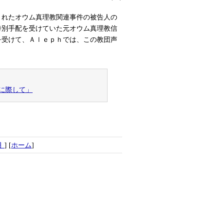
訴されたオウム真理教関連事件の被告人の
特別手配を受けていた元オウム真理教信
を受けて、Ａｌｅｐｈでは、この教団声
に際して」
月
] [
ホーム
]