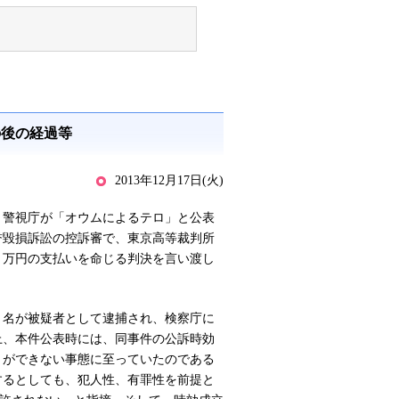
の後の経過等
2013年12月17日(火)
警視庁が「オウムによるテロ」と公表
誉毀損訴訟の控訴審で、東京高等裁判所
０万円の支払いを命じる判決を言い渡し
名が被疑者として逮捕され、検察庁に
上、本件公表時には、同事件の公訴時効
とができない事態に至っていたのである
するとしても、犯人性、有罪性を前提と