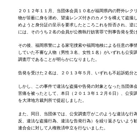
２０１２年１１月、当団体会員１０名が福岡県内の野外レク
物が笹薮に身を潜め、望遠レンズ付きのカメラを構えて盗撮
めようと身分証の呈示を要求したところこれを拒否され、逆
には、そのうち２名の会員が公務執行妨害罪で刑事告発を受
その後、福岡県警による家宅捜索や福岡地検による任意の事
していた不審な人物（男性３名、女性１名）がいずれも公安
調査庁であることが明らかになりました。
告発を受けた２名は、２０１３年５月、いずれも不起訴処分
しかし、この事件で違法な盗撮や告発の対象となった当団体
苦痛を被ったとして、本日（２０１３年１２月６日）、公安
を大津地方裁判所で提起しました。
また、同日、当団体では、公安調査庁がこのような違法な行
反、違法な盗撮行為、違法な告発行為）を繰り返さないよう
連合会に対して人権救済申立を行ないました。