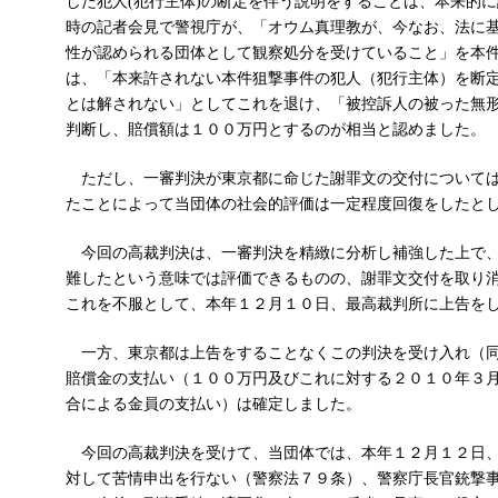
した犯人(犯行主体)の断定を伴う説明をすることは、本来的
時の記者会見で警視庁が、「オウム真理教が、今なお、法に
性が認められる団体として観察処分を受けていること」を本
は、「本来許されない本件狙撃事件の犯人（犯行主体）を断
とは解されない」としてこれを退け、「被控訴人の被った無
判断し、賠償額は１００万円とするのが相当と認めました。
ただし、一審判決が東京都に命じた謝罪文の交付については
たことによって当団体の社会的評価は一定程度回復をしたと
今回の高裁判決は、一審判決を精緻に分析し補強した上で、
難したという意味では評価できるものの、謝罪文交付を取り
これを不服として、本年１２月１０日、最高裁判所に上告を
一方、東京都は上告をすることなくこの判決を受け入れ（同
賠償金の支払い（１００万円及びこれに対する２０１０年３
合による金員の支払い）は確定しました。
今回の高裁判決を受けて、当団体では、本年１２月１２日、
対して苦情申出を行ない（警察法７９条）、警察庁長官銃撃