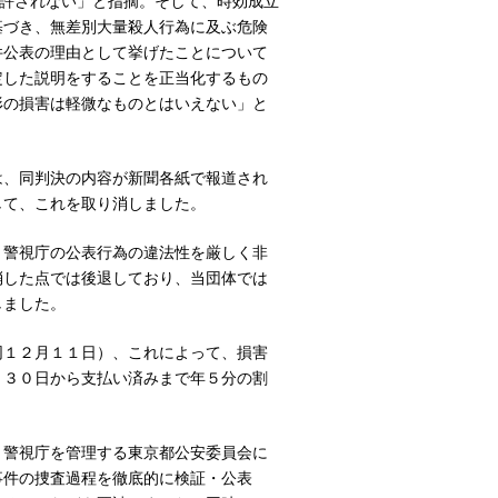
に許されない」と指摘。そして、時効成立
基づき、無差別大量殺人行為に及ぶ危険
件公表の理由として挙げたことについて
定した説明をすることを正当化するもの
形の損害は軽微なものとはいえない」と
、同判決の内容が新聞各紙で報道され
して、これを取り消しました。
警視庁の公表行為の違法性を厳しく非
消した点では後退しており、当団体では
しました。
１２月１１日）、これによって、損害
月３０日から支払い済みまで年５分の割
警視庁を管理する東京都公安委員会に
事件の捜査過程を徹底的に検証・公表