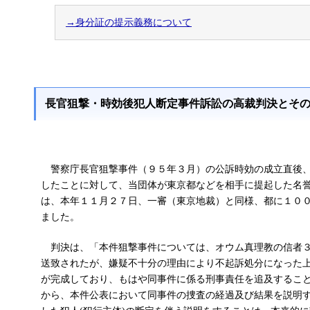
→身分証の提示義務について
長官狙撃・時効後犯人断定事件訴訟の高裁判決とそ
警察庁長官狙撃事件（９５年３月）の公訴時効の成立直後、
したことに対して、当団体が東京都などを相手に提起した名
は、本年１１月２７日、一審（東京地裁）と同様、都に１０
ました。
判決は、「本件狙撃事件については、オウム真理教の信者３
送致されたが、嫌疑不十分の理由により不起訴処分になった
が完成しており、もはや同事件に係る刑事責任を追及するこ
から、本件公表において同事件の捜査の経過及び結果を説明