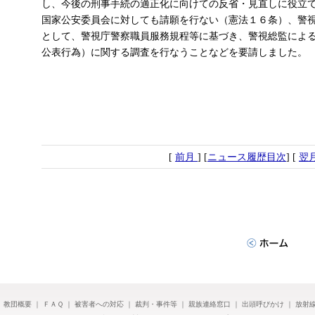
し、今後の刑事手続の適正化に向けての反省・見直しに役立
国家公安委員会に対しても請願を行ない（憲法１６条）、警
として、警視庁警察職員服務規程等に基づき、警視総監によ
公表行為）に関する調査を行なうことなどを要請しました。
[
前月
] [
ニュース履歴目次
] [
翌
｜
教団概要
｜
ＦＡＱ
｜
被害者への対応
｜
裁判・事件等
｜
親族連絡窓口
｜
出頭呼びかけ
｜
放射