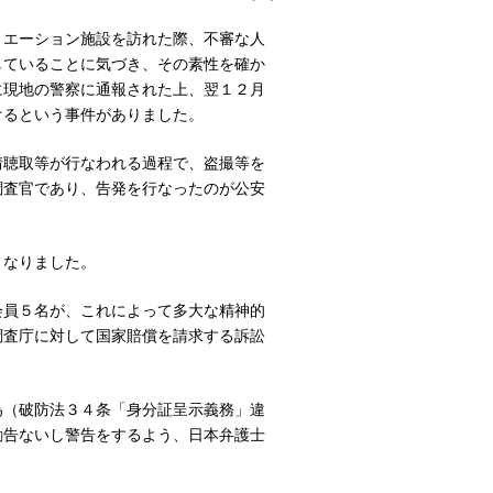
リエーション施設を訪れた際、不審な人
していることに気づき、その素性を確か
に現地の警察に通報された上、翌１２月
けるという事件がありました。
情聴取等が行なわれる過程で、盗撮等を
調査官であり、告発を行なったのが公安
となりました。
会員５名が、これによって多大な精神的
調査庁に対して国家賠償を請求する訴訟
為（破防法３４条「身分証呈示義務」違
勧告ないし警告をするよう、日本弁護士