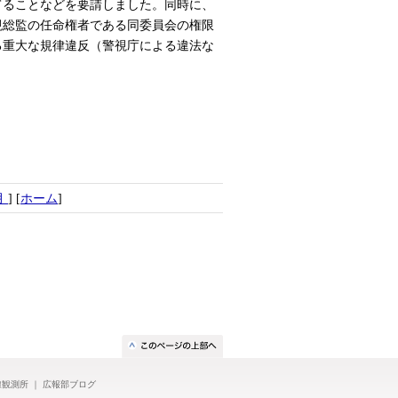
てることなどを要請しました。同時に、
視総監の任命権者である同委員会の権限
る重大な規律違反（警視庁による違法な
月
] [
ホーム
]
線観測所
｜
広報部ブログ