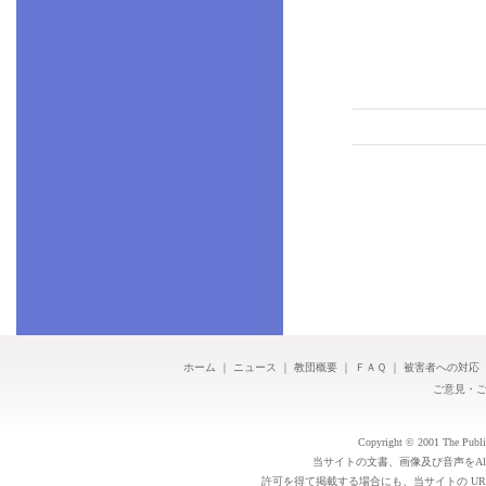
ホーム
｜
ニュース
｜
教団概要
｜
ＦＡＱ
｜
被害者への対応
ご意見・
Copyright © 2001 The Public 
当サイトの文書、画像及び音声をAl
許可を得て掲載する場合にも、当サイトの UR