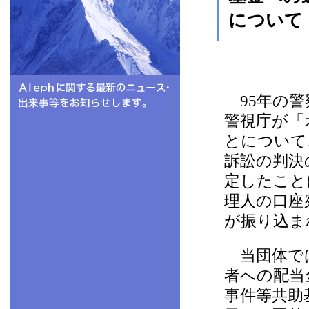
について
95年の警
警視庁が「
とについて
訴訟の判決の
定したことに
理人の口座宛
が振り込ま
当団体では
者への配当
事件等共助