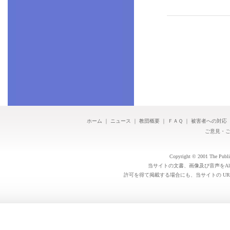
ホーム
｜
ニュース
｜
教団概要
｜
ＦＡＱ
｜
被害者への対応
ご意見・
Copyright © 2001 The Public 
当サイトの文書、画像及び音声をAl
許可を得て掲載する場合にも、当サイトの UR