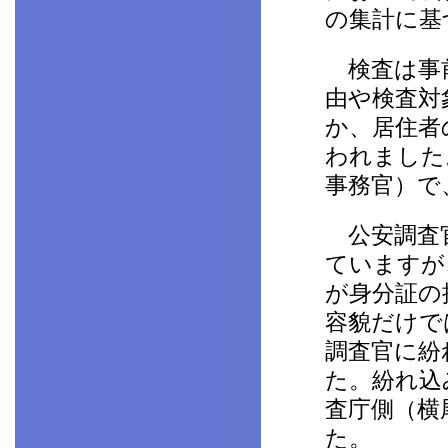
の集計に基
検査は事前
由や検査対
か、居住者
われました
事務官）で
公安調査官
ていますが
が身分証の
容貌だけで
調査官に紛
た。紛れ込
査庁側（横
た。