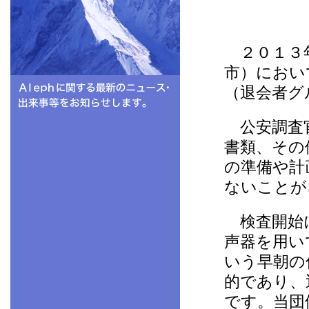
２０１３年
市）におい
（退会者グ
公安調査官
書類、その
の準備や計
ないことが
検査開始に
声器を用い
いう早朝の
的であり、
です。当団