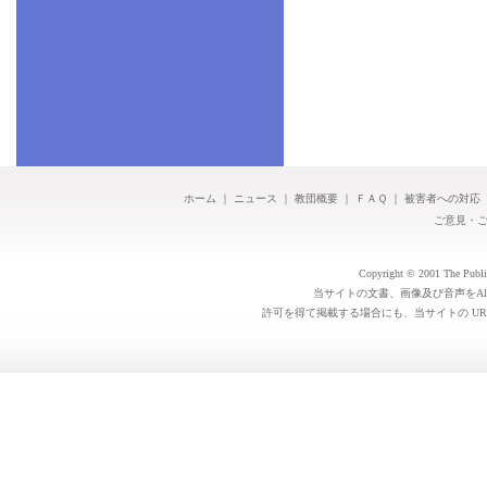
ホーム
｜
ニュース
｜
教団概要
｜
ＦＡＱ
｜
被害者への対応
ご意見・
Copyright © 2001 The Public 
当サイトの文書、画像及び音声をAl
許可を得て掲載する場合にも、当サイトの UR