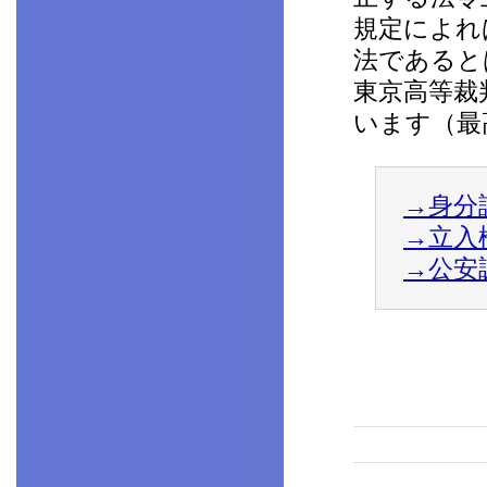
規定によれ
法であるとは
東京高等裁
います（最高
→身分
→立入
→公安