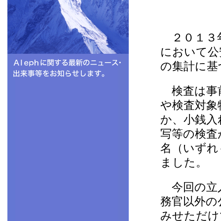
２０１３年
において公
の集計に基
検査は事前
や検査対象
か、小銭入
写等の検査
名（いずれ
ました。
今回の立入
務官以外の
みせただけ