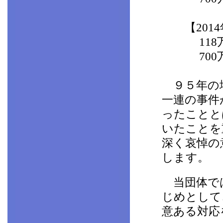
【2014
118万64
700万円
９５年の地
一連の事件
ったことと
いたことを
深く哀悼の
します。
当団体では
じめとして
意ある対応