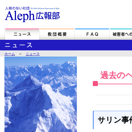
ホーム
＞
ニュース
過去の
サリン事