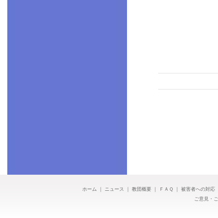
ホーム
｜
ニュース
｜
教団概要
｜
ＦＡＱ
｜
被害者への対応
ご意見・