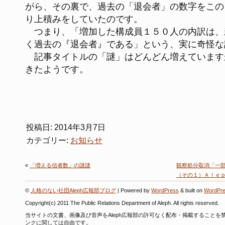
がら、その裏で、過去の「退会者」の数字をこの
り上積みをしていたのです。
つまり、「増加した構成員１５０人の内訳は、
く過去の『退会者』である」という、実に奇怪な
記事タイトルの「謎」はどんどん増えています
きたようです。
投稿日: 2014年3月7日
カテゴリー:
お知らせ
«
「増える信者数」の謎謎
観察処分取消「一
（その１）Ａｌｅ
©
人格のない社団Aleph広報部ブログ
| Powered by
WordPress
& built on
WordPre
Copyright(c) 2011 The Public Relations Department of Aleph. All rights reserved.
当サイトの文書、画像及び音声をAleph広報部の許可なく配布・掲載することを
ンクに関しては自由です。