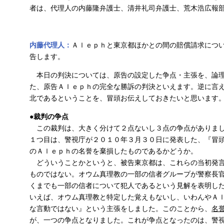
者は、代理人の内藤隆弁護士、清井礼司弁護士、荒木浩広報
内藤代理人：
Ａｌｅｐｈと東京都ほかとの間の賠償請求につ
告します。
本日の判決については、原告の設定した争点・主張を、論理
た、原告Ａｌｅｐｈの完全な勝訴の判決といえます。逆に言
北であるということを、冒頭お伝えしておきたいと思います
●裁判の争点
この裁判は、大きく分けて２点ないし３点の争点がありま
１つ目は、警視庁が２０１０年３月３０日に発表した、『冒
のＡｌｅｐｈの名誉を棄損したものであるかどうか。
どういうことかというと、被告東京都は、これらの当初発言
ものではない。オウム真理教の一部の信者グループが警察長
くまでも一部の信者について犯人であるという見解を表明し
いえば、オウム真理教と特定した覚えもないし、いわんやＡ
な言動ではない』という主張をしました。このことから、
名
が、一つの争点となりました。これが争点となったのは、警