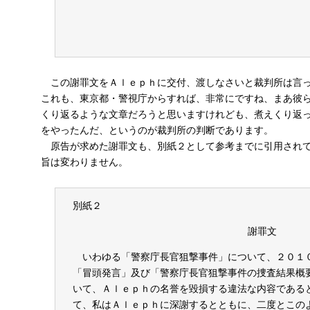
平成
東京都知事
この謝罪文をＡｌｅｐｈに交付、渡しなさいと裁判所は言
これも、東京都・警視庁からすれば、非常にですね、まあ彼
くり返るような文章だろうと思いますけれども、煮えくり返
をやったんだ、というのが裁判所の判断であります。
原告が求めた謝罪文も、別紙２として参考までに引用されて
旨は変わりません。
別紙２
謝罪文
いわゆる「警察庁長官狙撃事件」について、２０１
「冒頭発言」及び「警察庁長官狙撃事件の捜査結果概
いて、Ａｌｅｐｈの名誉を毀損する違法な内容である
て、私はＡｌｅｐｈに深謝するとともに、二度とこの