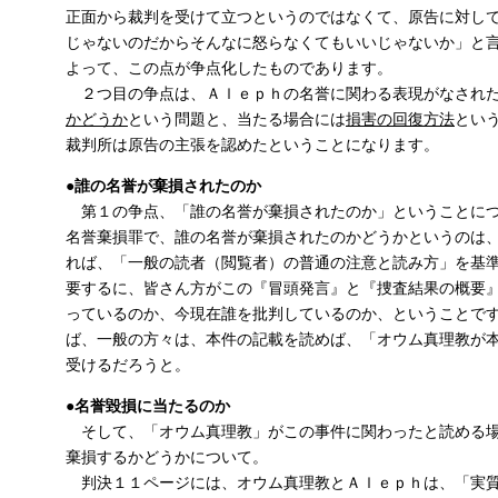
正面から裁判を受けて立つというのではなくて、原告に対し
じゃないのだからそんなに怒らなくてもいいじゃないか」と
よって、この点が争点化したものであります。
２つ目の争点は、Ａｌｅｐｈの名誉に関わる表現がなされた
かどうか
という問題と、当たる場合には
損害の回復方法
とい
裁判所は原告の主張を認めたということになります。
●誰の名誉が棄損されたのか
第１の争点、「誰の名誉が棄損されたのか」ということに
名誉棄損罪で、誰の名誉が棄損されたのかどうかというのは
れば、「一般の読者（閲覧者）の普通の注意と読み方」を基
要するに、皆さん方がこの『冒頭発言』と『捜査結果の概要
っているのか、今現在誰を批判しているのか、ということで
ば、一般の方々は、本件の記載を読めば、「オウム真理教が
受けるだろうと。
●名誉毀損に当たるのか
そして、「オウム真理教」がこの事件に関わったと読める
棄損するかどうかについて。
判決１１ページには、オウム真理教とＡｌｅｐｈは、「実質