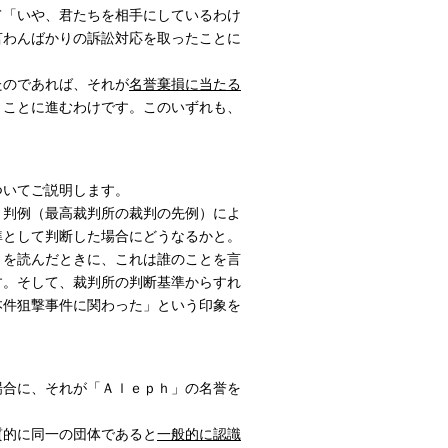
て「いや、君たちを相手にしているわけ
言わんばかりの訴訟対応を取ったことに
のであれば、それが
名誉棄損に当たる
うことに進むわけです。このいずれも、
ついてご説明します。
、判例（最高裁判所の裁判の先例）によ
準として判断した場合にどうなるかと。
』を読んだときに、これは誰のことを言
す。そして、裁判所の判断基準からすれ
本件狙撃事件に関わった」という印象を
場合に、それが「Ａｌｅｐｈ」の名誉を
的に同一の団体であると
一般的に認識