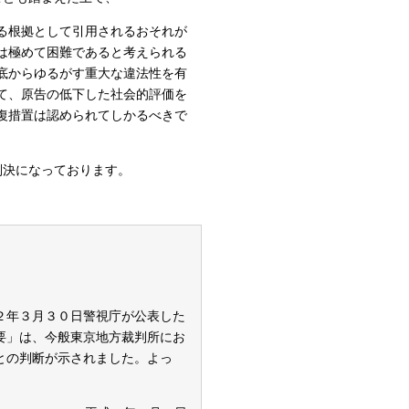
る根拠として引用されるおそれが
は極めて困難であると考えられる
底からゆるがす重大な違法性を有
て、原告の低下した社会的評価を
復措置は認められてしかるべきで
判決になっております。
２年３月３０日警視庁が公表した
要」は、今般東京地方裁判所にお
との判断が示されました。よっ