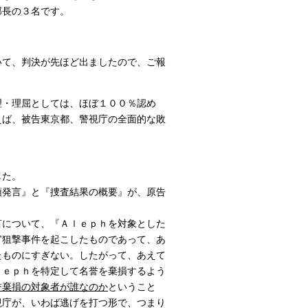
部長の３名です。
いて、判決が先ほど出ましたので、ご報
・理屈としては、ほぼ１００％認め
えば、被告東京都、警視庁の全面的な敗
。
した。
頭発言』と『捜査結果の概要』が、原告
について、『Ａｌｅｐｈを対象とした
官狙撃事件を起こしたものであって、あ
たものにすぎない。したがって、あえて
ｌｅｐｈを特定して名誉を棄損するよう
誉棄損の対象者が誰なのか
ということ
視庁が、いわば逃げを打つ形で、つまり