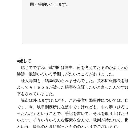
固く誓約いたします。
年
東京都知事
●総じて
総じてですね、裁判所は途中、何を考えておるのかよくわか
勝訴・敗訴いろいろ予測しがたいところがありました。
証人尋問も、結局認められませんでした。荒木広報部長を証
よってＡｌｅｐｈが被った損害を立証したいと言ったんです
下をされていました。
論点は外れますけれども、この長官狙撃事件については、自
です。今、岐阜刑務所に在監中ですけれども、中村泰（ひろ
ったんだ」ということで、手記を書いて、それを取り上げた
います。そういういろんな要素を含んで、裁判が持たれて、
という、提訴のときに配ったもののとおりでございます。