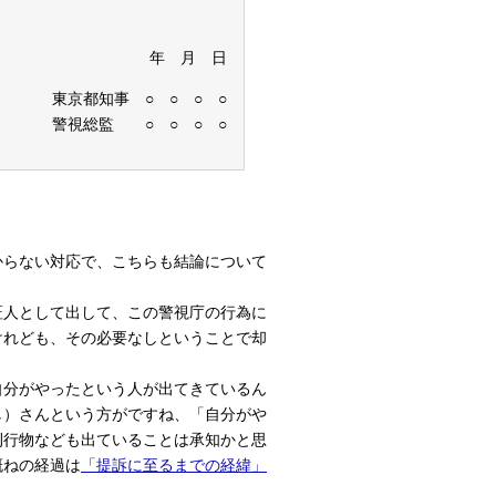
 月 日
 ○ ○ ○ ○
警視総監 ○ ○ ○ ○
らない対応で、こちらも結論について
人として出して、この警視庁の行為に
けれども、その必要なしということで却
分がやったという人が出てきているん
し）さんという方がですね、「自分がや
刊行物なども出ていることは承知かと思
概ねの経過は
「提訴に至るまでの経緯」