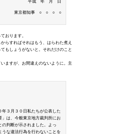
 年 月 日
 ○ ○ ○ ○
っております。
らからすればそれはもう、はらわた煮え
ってもしょうがないと。それだけのこと
いますが、お間違えのないように。主
０年３月３０日私たちが公表した
要」は、今般東京地方裁判所にお
との判断が示されました。よっ
ような違法行為を行わないことを