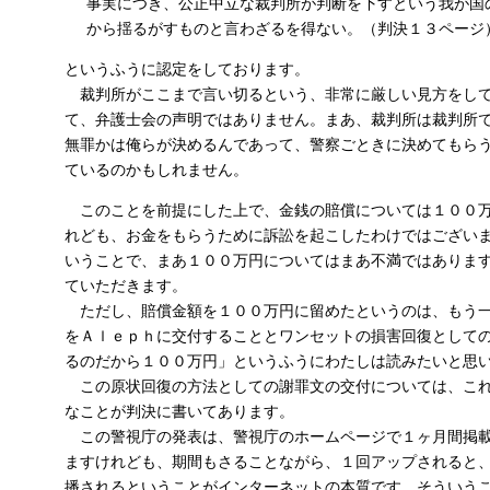
事実につき、公正中立な裁判所が判断を下すという我が国
から揺るがすものと言わざるを得ない。（判決１３ページ
というふうに認定をしております。
裁判所がここまで言い切るという、非常に厳しい見方をして
て、弁護士会の声明ではありません。まあ、裁判所は裁判所
無罪かは俺らが決めるんであって、警察ごときに決めてもら
ているのかもしれません。
このことを前提にした上で、金銭の賠償については１００万
れども、お金をもらうために訴訟を起こしたわけではござい
いうことで、まあ１００万円についてはまあ不満ではありま
ていただきます。
ただし、賠償金額を１００万円に留めたというのは、もう一
をＡｌｅｐｈに交付することとワンセットの損害回復として
るのだから１００万円」というふうにわたしは読みたいと思
この原状回復の方法としての謝罪文の交付については、これ
なことが判決に書いてあります。
この警視庁の発表は、警視庁のホームページで１ヶ月間掲載
ますけれども、期間もさることながら、１回アップされると
播されるということがインターネットの本質です。そういう