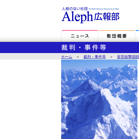
ホーム
＞
裁判・事件等
＞
長官銃撃国