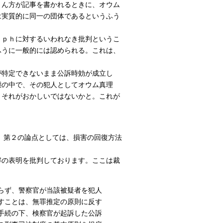
さん方が記事を書かれるときに、オウム
は実質的に同一の団体であるというふう
ｅｐｈに対するいわれなき批判というこ
ふうに一般的には認められる。これは、
特定できないまま公訴時効が成立し
態の中で、その犯人としてオウム真理
、それがおかしいではないかと。これが
、第２の論点としては、損害の回復方法
の表明を批判しております。ここは裁
らず、警察官が当該被疑者を犯人
すことは、無罪推定の原則に反す
手続の下、検察官が起訴した公訴