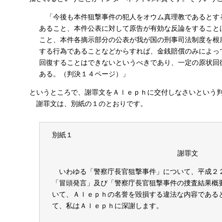
「今後も本件狙撃事件の犯人をオウム真理教であるとす
あること、本件公表に対して原告が有効な反論をすること
こと、本件各摘示部分の公表が我が国の刑事司法制度を根
する行為であることなどからすれば、金銭賠償のみによっ
回復することはできないというべきであり、一定の原状回
ある。（判決１４ページ）」
というところで、謝罪文をＡｌｅｐｈに交付しなさいという
謝罪文は、別紙の１のとおりです。
別紙１
謝罪文
いわゆる「警察庁長官狙撃事件」について、平成２
「冒頭発言」及び「警察庁長官狙撃事件の捜査結果概
いて、Ａｌｅｐｈの名誉を毀損する違法な内容である
て、私はＡｌｅｐｈに深謝します。