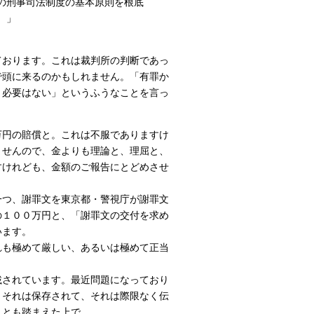
の刑事司法制度の基本原則を根底
）」
おります。これは裁判所の判断であっ
で頭に来るのかもしれません。「有罪か
う必要はない」というふうなことを言っ
円の賠償と。これは不服でありますけ
ませんので、金よりも理論と、理屈と、
すけれども、金額のご報告にとどめさせ
つ、謝罪文を東京都・警視庁が謝罪文
の１００万円と、「謝罪文の交付を求め
います。
も極めて厳しい、あるいは極めて正当
されています。最近問題になっており
、それは保存されて、それは際限なく伝
ことも踏まえた上で、