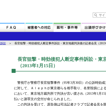
賠訴訟
＞ 長官狙撃・時効後犯人断定事件訴訟・東京地裁判決後の記者会見（2013年
長官狙撃・時効後犯人断定事件訴訟・東
（2013年1月15日）
警視庁が警察庁長官狙撃事件（95年3月30日）の公訴時効成立
に対して、Ａｌｅｐｈが東京都らを相手取り、名誉毀損によ
において、東京地方裁判所で判決が言い渡され（2013年1月
払いと謝罪文の交付が命じられました。
この判決を受けて、原告側は司法記者クラブで記者会見を開