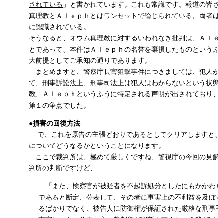
されている
」と書かれています。これも常識です。報道の皆
真理教とＡｌｅｐｈとはワンセットで論じられている。両者
に認識されている。
そうなると、オウム真理教に対するいわれなき批判は、Ａｌ
とであって、本件はＡｌｅｐｈの名誉を棄損したものという
大前提としてご承知の通りであります。
まとめますと、警察庁長官狙撃事件につきましては、犯人が
て、刑事訴訟法上、刑事司法上は犯人はわからないという状
教、Ａｌｅｐｈというふうに特定される声明が出されており
第１の争点でした。
●損害の回復方法
で、これを原告の主張どおりであるとしてクリアしますと
についてどうなるかということになります。
ここで裁判所は、極めて厳しくですね、警視庁の今回の見解
判所の判断ですけど、
「また、検察官が被疑者を不起訴処分としたにもかかわ
であると断定、公表して、その者に事実上の不利益を及ぼ
るばかりでなく、被告人に防御権が保証された厳格な刑事