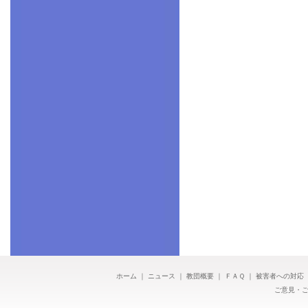
ホーム
｜
ニュース
｜
教団概要
｜
ＦＡＱ
｜
被害者への対応
ご意見・