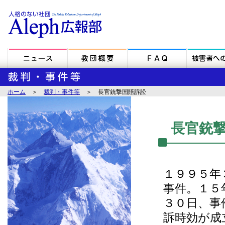
ホーム
＞
裁判・事件等
＞ 長官銃撃国賠訴訟
長官銃
１９９５年
事件。１５
３０日、事
訴時効が成