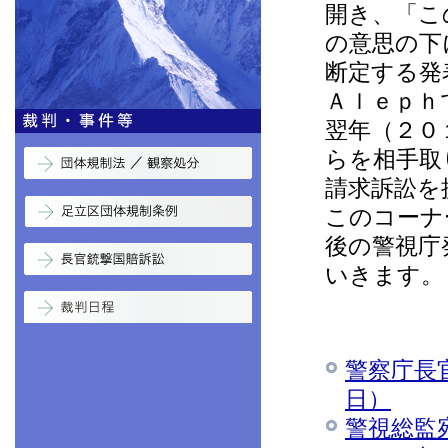
開き、「こ
の意思の下
断定する発
Ａｌｅｐｈ
翌年（２０
らを相手取
請求訴訟を
このコーナ
後の警視庁
いきます。
警察庁長官
日）
警視総監