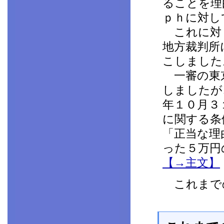
ることを理
ｐｈに対し
これに対し
地方裁判所
こしました
一審の東京
しましたが
年１０月３
に関する条
「正当な理
った５万円
【→主文】
これまで