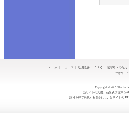
ホーム
｜
ニュース
｜
教団概要
｜
ＦＡＱ
｜
被害者への対応
ご意見・
Copyright © 2001 The Public 
当サイトの文書、画像及び音声をAl
許可を得て掲載する場合にも、当サイトの UR