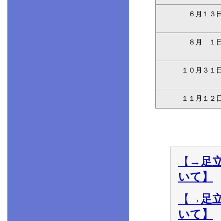
６月１３
８月 １
１０月３１
１１月１２
【
→足
いて】
【
→足
いて】