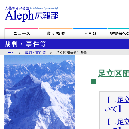
ホーム
＞
裁判・事件等
＞ 足立区団体規制条例
足立区
【
→足
いて】
【
→足