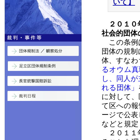
いて】
２０１０年
社会的団体
この条例は
団体の規制
体、すなわ
るオウム真
し、同人が
れる団体」
に対して、
て区への報
ージで公表
などと規定
２０１１年